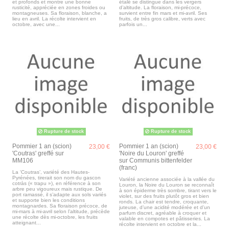
et profonds et montre une bonne
étalé se distingue dans les vergers
rusticité, appréciée en zones froides ou
d’altitude. La floraison, mi-précoce,
montagneuses. Sa floraison, blanche, a
survient entre fin mars et mi-avril. Ses
lieu en avril. La récolte intervient en
fruits, de très gros calibre, verts avec
octobre, avec une...
parfois un...
Rupture de stock
Rupture de stock
Pommier 1 an (scion)
Pommier 1 an (scion)
23,00 €
23,00 €
'Coutras' greffé sur
'Noire du Louron' greffé
MM106
sur Communis bittenfelder
(franc)
La ‘Coutras’, variété des Hautes-
Pyrénées, tirerait son nom du gascon
Variété ancienne associée à la vallée du
cotràs (« trapu »), en référence à son
Louron, la Noire du Louron se reconnaît
arbre peu vigoureux mais rustique. De
à son épiderme très sombre, tirant vers le
port ramassé, il s’adapte aux sols variés
violet, sur des fruits plutôt gros et bien
et supporte bien les conditions
ronds. La chair est tendre, croquante,
montagnardes. Sa floraison précoce, de
juteuse, d’une acidité modérée et d’un
mi-mars à mi-avril selon l’altitude, précède
parfum discret, agréable à croquer et
une récolte dès mi-octobre, les fruits
valable en compotes et pâtisseries. La
atteignant...
récolte intervient en octobre et la...