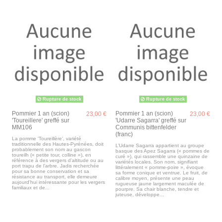
Rupture de stock
Rupture de stock
Pommier 1 an (scion)
Pommier 1 an (scion)
23,00 €
23,00 €
'Toureillere' greffé sur
'Udarre Sagarra' greffé sur
MM106
Communis bittenfelder
(franc)
La pomme ‘Toureillère’, variété
traditionnelle des Hautes-Pyrénées, doit
L’Udarre Sagarra appartient au groupe
probablement son nom au gascon
basque des Apez Sagarra (« pommes de
toureilh (« petite tour, colline »), en
curé »), qui rassemble une quinzaine de
référence à des vergers d’altitude ou au
variétés locales. Son nom, signifiant
port trapu de l’arbre. Jadis recherchée
littéralement « pomme-poire », évoque
pour sa bonne conservation et sa
sa forme conique et ventrue. Le fruit, de
résistance au transport, elle demeure
calibre moyen, présente une peau
aujourd’hui intéressante pour les vergers
rugueuse jaune largement maculée de
familiaux et de...
pourpre. Sa chair blanche, tendre et
juteuse, développe...