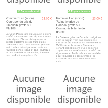
Rupture de stock
Rupture de stock
Pommier 1 an (scion)
Pommier 1 an (scion)
23,00 €
23,00 €
'Court-pendu gris du
'Reinette grise du
Limousin' greffé sur
Canada' greffé sur
MM106
Communis bittenfelder
(franc)
La Court-Pendu gris du Limousin est une
variété traditionnelle très répandue dans
La Reinette grise du Canada, malgré son
cette région. Elle se distingue par la
nom trompeur, n’est pas canadienne :
qualité gustative de ses fruits qui se
elle aurait été obtenue en Normandie au
conservent tout l’hiver, souvent jusqu’en
XVIIIᵉ siècle, le terme « Canada »
avril. L’arbre, très vigoureux, porte un
venant probablement d’une ancienne
feuillage dense, épais et sain. Rustique
appellation locale déformée. Variété très
et peu sensible aux maladies, il assure
vigoureuse et fertile, elle est recherchée
une production régulière. Sa...
pour l’équilibre de ses arômes et la
qualité de ses fruits, excellents crus
mais...