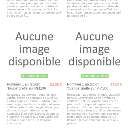
appartient au grand groupe des Court-
appartient au grand groupe des Court-
pendus, réputés pour leurs qualités de
pendus, réputés pour leurs qualités de
conservation et leur parfum raffiné. Le
conservation et leur parfum raffiné. Le
fruit, moyen, aplati, jaune largement strié
fruit, moyen, aplati, jaune largement strié
de rouge vif à...
de rouge vif à...
Rupture de stock
Rupture de stock
Pommier 1 an (scion)
Pommier 1 an (scion)
23,00 €
23,00 €
'Taupe' greffé sur MM106
'Orange' greffé sur MM106
Rosaceae. La pomme Taupe est une
Rosaceae. La pomme Orange, attestée
variété ancienne originaire de l’Ariège,
dans le Comminges et les Pyrénées
parfois appelée Pomme Boulange pour
centrales, est une variété ancienne de
son usage dans la croustade, pâtisserie
plein vent, rustique et régulière en
traditionnelle. Surtout employée en jus,
production. L’arbre, peu vigoureux mais
cidre ou cuisson, elle est moins
solide, résiste bien aux aléas climatiques
appréciée à croquer. L’arbre, vigoureux
de montagne et convient aux sols frais,
et ramifié, s’adapte aux sols variés des
plutôt argileux ou limono-argileux. Sa
piémonts pyrénéens. Sa floraison
floraison tardive échappe souvent aux
précoce (fin...
gelées...