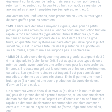
également sur la vigueur de l'arbre, mais aussi sur son port(dressé,
retombant), et surtout, sur la qualité du fruit, son goût, sa résistance
aux maladies et aux intempéries (gelées, grêles, vent, etc.).
Aux Jardins des Confluences, nous proposons en 2025-26 trois types
de porte-greffes pour les pommiers :
* M9 :
l'arbre sera de faible à moyenne vigueur, idéal pour de petits
jardins, pour des arbres palissés ou encore pour une production fruitière
rapide, à forts rendements (type arboriculture). Il atteindra 2,5 m de
hauteur en moyenne et produira déjà au bout de 2 à 3 ans de gros
fruits, en quantité. Son système racinaire étant peu développé et plutôt
superficiel, c'est un arbre à tuteurer dès la plantation. Il supporte les
sols humides, argileux, mais ne supporte pas la sécheresse.
* MM106 :
L'arbre sera de vigueur moyenne à grande, atteignant de 3 à
6 m à l'âge adulte (selon la variété). Il est adapté à tous types de sols
mêmes lourds, avec toutefois une préférences pour les sols profonds,
limoneux. ll redoute malgré tout la sécheresse et les sols extrêmement
calcaires. Son système racinaire est traçant. Il est peu sensible aux
maladies, et donne des arbres résistants. Enfin, ill permet une mise à
fruit rapide (3 à 4 ans) et une bonne production. Sa durée de vie est
d'environ 50 ans et plus.
On s'orientera vers le choix d'un MM106 (au delà de la nature de son
sol) pour des jardins de taille petite à moyenne, si l'on souhaite planter
de manière plus dense et si l'objectif est d'obtenir une mise à fruit plus
rapide. La distance de plantation recommandée est alors comprise
entre 3 et 7 m selon le type de conduite (forme, régularité des tailles,
etc.).