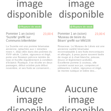
Rupture de stock
Rupture de stock
Pommier 1 an (scion)
Pommier 1 an (scion)
23,00 €
23,00 €
'Suzette' greffé sur
'Museau de lievre du
Communis bittenfelder
Béarn' greffé sur MM106
La Suzette est une pomme béarnaise
Rosaceae. Le Museau de Lièvre est une
ancienne, rattachée aux « reinettes
ancienne variété béarnaise
roses », déjà citée dans des poèmes du
reconnaissable à ses fruits tronconiques
XVIIᵉ siècle. L’arbre, vigoureux et érigé,
et allongés, à peau jaune souvent lavée
porte une floraison précoce teintée de
de rouge et à chair blanche, juteuse,
rose et fructifie régulièrement à condition
douce et légèrement acidulée.
d’éclaircir. Rustique, il se récolte en deux
Excellente pomme à couteau, elle
passages, début octobre puis début
convient aussi aux jus, compotes et
novembre, et ses fruits se conservent...
pâtisseries. L’arbre, vigoureux et érigé,
se montre rustique et tolère des...