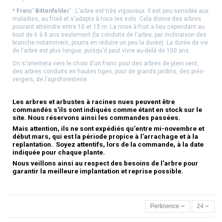
* Franc' Bittenfelder' :
L'arbre est très vigoureux. Il est peu sensible aux
maladies, au froid et s'adapte à tous les sols. Cela donne des arbres
pouvant atteindre entre 10 et 15 m. La mise à fruit a lieu cependant au
bout de 6 à 8 ans seulement (la conduite de l'arbre, par inclinaison des
branche notamment, pourra en réduire un peu la durée). La durée de vie
de l'arbre est plus longue, puisqu'il peut vivre au-delà de 100 ans.
On s'orientera vers le choix d'un franc pour des arbres de plein vent,
des arbres conduits en hautes tiges, pour de grands jardins, des prés-
vergers, de l'agroforesterie.
Les arbres et arbustes à racines nues
peuvent être
commandés s'ils sont indiqués comme étant en stock sur le
site. Nous réservons ainsi les commandes passées.
Mais attention, ils ne sont expédiés qu'entre mi-novembre et
début mars, qui est la période propice à l'arrachage et à la
replantation. Soyez attentifs, lors de la commande, à la date
indiquée pour chaque plante.
Nous veillons ainsi au respect des besoins de l'arbre pour
garantir la meilleure implantation et reprise possible.
Pertinence
24