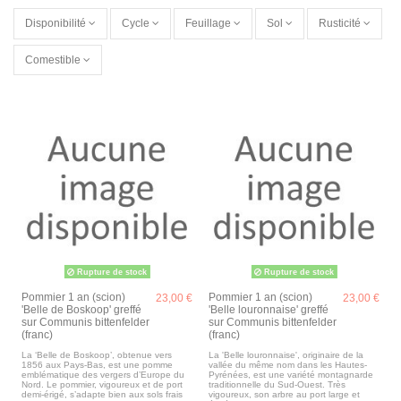
Disponibilité
Cycle
Feuillage
Sol
Rusticité
Comestible
Rupture de stock
Rupture de stock
Pommier 1 an (scion)
Pommier 1 an (scion)
23,00 €
23,00 €
'Belle de Boskoop' greffé
'Belle louronnaise' greffé
sur Communis bittenfelder
sur Communis bittenfelder
(franc)
(franc)
La ‘Belle de Boskoop’, obtenue vers
La 'Belle louronnaise', originaire de la
1856 aux Pays-Bas, est une pomme
vallée du même nom dans les Hautes-
emblématique des vergers d’Europe du
Pyrénées, est une variété montagnarde
Nord. Le pommier, vigoureux et de port
traditionnelle du Sud-Ouest. Très
demi-érigé, s’adapte bien aux sols frais
vigoureux, son arbre au port large et