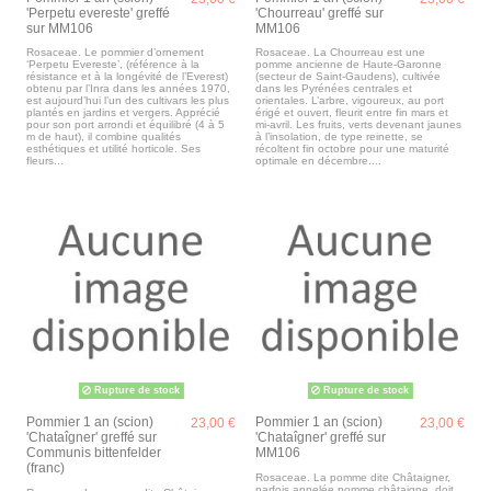
'Perpetu evereste' greffé
'Chourreau' greffé sur
sur MM106
MM106
Rosaceae. Le pommier d’ornement
Rosaceae. La Chourreau est une
‘Perpetu Evereste’, (référence à la
pomme ancienne de Haute-Garonne
résistance et à la longévité de l’Everest)
(secteur de Saint-Gaudens), cultivée
obtenu par l’Inra dans les années 1970,
dans les Pyrénées centrales et
est aujourd’hui l’un des cultivars les plus
orientales. L’arbre, vigoureux, au port
plantés en jardins et vergers. Apprécié
érigé et ouvert, fleurit entre fin mars et
pour son port arrondi et équilibré (4 à 5
mi-avril. Les fruits, verts devenant jaunes
m de haut), il combine qualités
à l’insolation, de type reinette, se
esthétiques et utilité horticole. Ses
récoltent fin octobre pour une maturité
fleurs...
optimale en décembre....
Rupture de stock
Rupture de stock
Pommier 1 an (scion)
Pommier 1 an (scion)
23,00 €
23,00 €
'Chataîgner' greffé sur
'Chataîgner' greffé sur
Communis bittenfelder
MM106
(franc)
Rosaceae. La pomme dite Châtaigner,
parfois appelée pomme châtaigne, doit