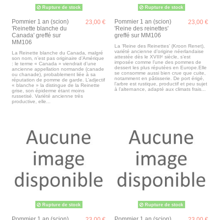
Rupture de stock
Rupture de stock
Pommier 1 an (scion)
Pommier 1 an (scion)
23,00 €
23,00 €
'Reinette blanche du
'Reine des reinettes'
Canada' greffé sur
greffé sur MM106
MM106
La ‘Reine des Reinettes’ (Kroon Renet),
variété ancienne d’origine néerlandaise
La Reinette blanche du Canada, malgré
attestée dès le XVIIIᵉ siècle, s’est
son nom, n’est pas originaire d’Amérique
imposée comme l’une des pommes de
: le terme « Canada » viendrait d’une
dessert les plus réputées en Europe.Elle
ancienne appellation normande (canade
se consomme aussi bien crue que cuite,
ou chanade), probablement liée à sa
notamment en pâtisserie. De port érigé,
réputation de pomme de garde. L’adjectif
l’arbre est rustique, productif et peu sujet
« blanche » la distingue de la Reinette
à l’alternance, adapté aux climats frais...
grise, son épiderme étant moins
russetisé. Variété ancienne très
productive, elle...
Rupture de stock
Rupture de stock
Pommier 1 an (scion)
Pommier 1 an (scion)
23,00 €
23,00 €