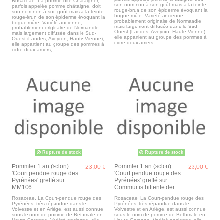
Rosaceae. La pomme dite Châtaigner,
son nom non à son goût mais à la teinte
parfois appelée pomme châtaigne, doit
rouge-brun de son épiderme évoquant la
son nom non à son goût mais à la teinte
bogue mûre. Variété ancienne,
rouge-brun de son épiderme évoquant la
probablement originaire de Normandie
bogue mûre. Variété ancienne,
mais largement diffusée dans le Sud-
probablement originaire de Normandie
Ouest (Landes, Aveyron, Haute-Vienne),
mais largement diffusée dans le Sud-
elle appartient au groupe des pommes à
Ouest (Landes, Aveyron, Haute-Vienne),
cidre doux-amers,...
elle appartient au groupe des pommes à
cidre doux-amers,...
Rupture de stock
Rupture de stock
Pommier 1 an (scion)
Pommier 1 an (scion)
23,00 €
23,00 €
'Court pendue rouge des
'Court pendue rouge des
Pyrénées' greffé sur
Pyrénées' greffé sur
MM106
Communis bittenfelder...
Rosaceae. La Court-pendue rouge des
Rosaceae. La Court-pendue rouge des
Pyrénées, très répandue dans le
Pyrénées, très répandue dans le
Volvestre et en Ariège, est aussi connue
Volvestre et en Ariège, est aussi connue
sous le nom de pomme de Bethmale en
sous le nom de pomme de Bethmale en
Haute-Garonne. Variété ancienne, elle
Haute-Garonne. Variété ancienne, elle