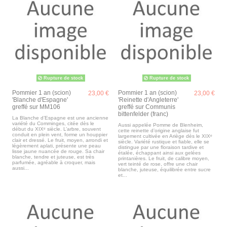
Rupture de stock
Rupture de stock
Pommier 1 an (scion)
Pommier 1 an (scion)
23,00 €
23,00 €
'Blanche d'Espagne'
'Reinette d'Angleterre'
greffé sur MM106
greffé sur Communis
bittenfelder (franc)
La Blanche d’Espagne est une ancienne
variété du Comminges, citée dès le
Aussi appelée Pomme de Blenheim,
début du XIXᵉ siècle. L’arbre, souvent
cette reinette d’origine anglaise fut
conduit en plein vent, forme un houppier
largement cultivée en Ariège dès le XIXᵉ
clair et dressé. Le fruit, moyen, arrondi et
siècle. Variété rustique et fiable, elle se
légèrement aplati, présente une peau
distingue par une floraison tardive et
lisse jaune nuancée de rouge. Sa chair
étalée, échappant ainsi aux gelées
blanche, tendre et juteuse, est très
printanières. Le fruit, de calibre moyen,
parfumée, agréable à croquer, mais
vert teinté de rose, offre une chair
aussi...
blanche, juteuse, équilibrée entre sucre
et...