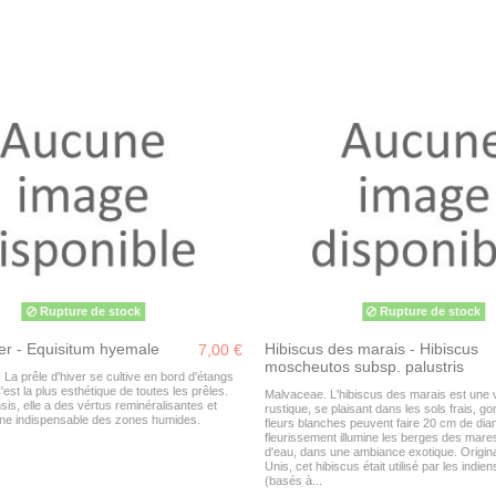
Rupture de stock
Rupture de stock
ver - Equisitum hyemale
Hibiscus des marais - Hibiscus
7,00 €
moscheutos subsp. palustris
La prêle d'hiver se cultive en bord d'étangs
est la plus esthétique de toutes les prêles.
Malvaceae. L'hibiscus des marais est une 
s, elle a des vértus reminéralisantes et
rustique, se plaisant dans les sols frais, g
Une indispensable des zones humides.
fleurs blanches peuvent faire 20 cm de dia
fleurissement illumine les berges des mares
d'eau, dans une ambiance exotique. Origina
Unis, cet hibiscus était utilisé par les indi
(basés à...