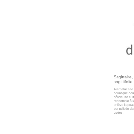
Sagittaire,
sagittifolia
Alismataceae. 
aquatique come
délicieuse cu
ressemble à l
enlève la peau
est utilisée d
usées.