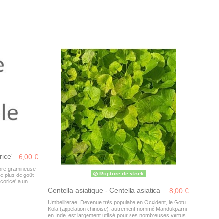
rice'
6,00 €
core gramineuse
Rupture de stock
e plus de goût
corice' a un
Centella asiatique - Centella asiatica
8,00 €
Umbelliferae. Devenue très populaire en Occident, le Gotu
Kola (appelation chinoise), autrement nommé Mandukparni
en Inde, est largement utilisé pour ses nombreuses vertus