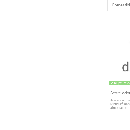
Comestib
Rupture d
Acore odor
Acoraceae. Init
l'Antiquité da
alimentaires, 