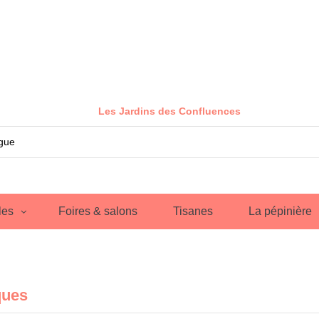
Les Jardins des Confluences
les
Foires & salons
Tisanes
La pépinière
ques