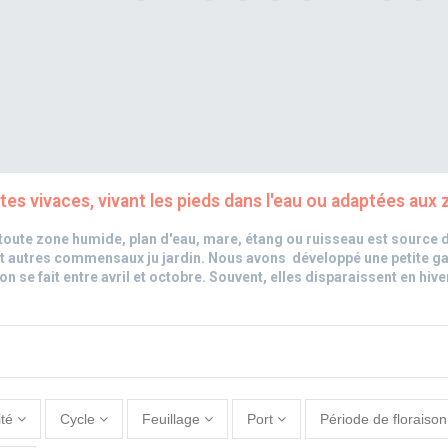
tes vivaces, vivant les pieds dans l'eau ou adaptées au
 toute zone humide, plan d'eau, mare, étang ou ruisseau est source 
t autres commensaux ju jardin. Nous avons développé une petite gam
on se fait entre avril et octobre. Souvent, elles disparaissent en h
ité
Cycle
Feuillage
Port
Période de floraison