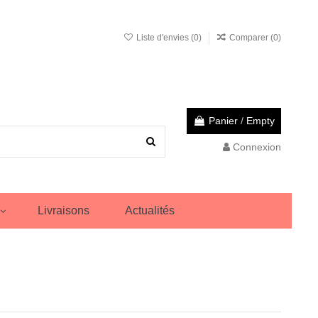
Liste d'envies (
0
)
Comparer (
0
)
Panier
/
Empty
Connexion
Livraisons
Actualités