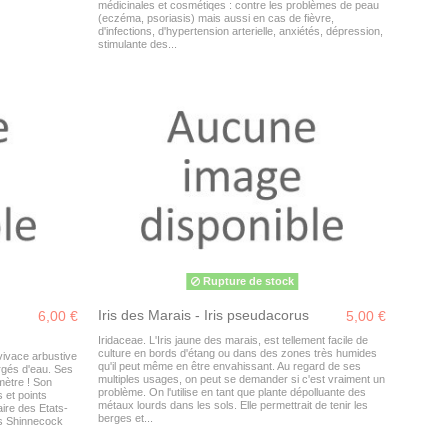
médicinales et cosmétiqes : contre les problèmes de peau
(eczéma, psoriasis) mais aussi en cas de fièvre,
d'infections, d'hypertension arterielle, anxiétés, dépression,
stimulante des...
Rupture de stock
Iris des Marais - Iris pseudacorus
6,00 €
5,00 €
Iridaceae. L'Iris jaune des marais, est tellement facile de
culture en bords d'étang ou dans des zones très humides
vivace arbustive
qu'il peut même en être envahissant. Au regard de ses
orgés d'eau. Ses
multiples usages, on peut se demander si c'est vraiment un
mètre ! Son
problème. On l'utilise en tant que plante dépolluante des
 et points
métaux lourds dans les sols. Elle permettrait de tenir les
ire des Etats-
berges et...
ens Shinnecock