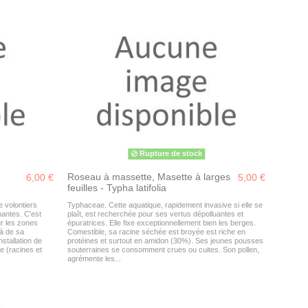
Rupture de stock
Roseau à massette, Masette à larges
6,00 €
5,00 €
feuilles - Typha latifolia
e volontiers
Typhaceae. Cette aquatique, rapidement invasive si elle se
antes. C'est
plaît, est recherchée pour ses vertus dépolluantes et
r les zones
épuratrices. Elle fixe exceptionnellement bien les berges.
là de sa
Comestible, sa racine séchée est broyée est riche en
nstallation de
protéines et surtout en amidon (30%). Ses jeunes pousses
e (racines et
souterraines se consomment crues ou cuites. Son pollen,
agrémente les...