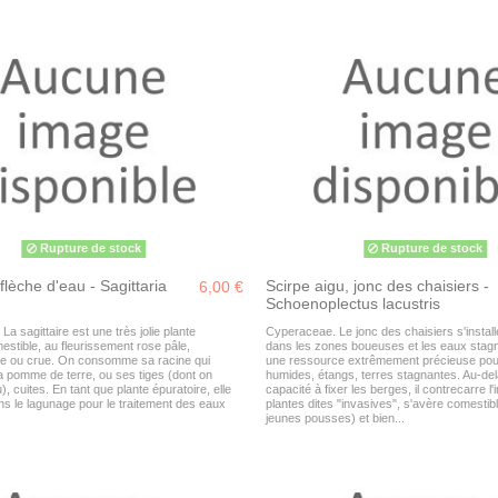
Rupture de stock
Rupture de stock
 flèche d'eau - Sagittaria
Scirpe aigu, jonc des chaisiers -
6,00 €
Schoenoplectus lacustris
La sagittaire est une très jolie plante
Cyperaceae. Le jonc des chaisiers s'install
stible, au fleurissement rose pâle,
dans les zones boueuses et les eaux stagn
ite ou crue. On consomme sa racine qui
une ressource extrêmement précieuse pou
a pomme de terre, ou ses tiges (dont on
humides, étangs, terres stagnantes. Au-de
), cuites. En tant que plante épuratoire, elle
capacité à fixer les berges, il contrecarre l'i
ans le lagunage pour le traitement des eaux
plantes dites "invasives", s'avère comestibl
jeunes pousses) et bien...