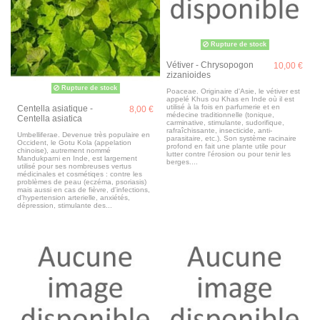
Rupture de stock
Vétiver - Chrysopogon
10,00 €
zizanioides
Rupture de stock
Poaceae. Originaire d'Asie, le vétiver est
appelé Khus ou Khas en Inde où il est
utilisé à la fois en parfumerie et en
Centella asiatique -
8,00 €
médecine traditionnelle (tonique,
Centella asiatica
carminative, stimulante, sudorifique,
rafraîchissante, insecticide, anti-
Umbelliferae. Devenue très populaire en
parasitaire, etc.). Son système racinaire
Occident, le Gotu Kola (appelation
profond en fait une plante utile pour
chinoise), autrement nommé
lutter contre l'érosion ou pour tenir les
Mandukparni en Inde, est largement
berges....
utilisé pour ses nombreuses vertus
médicinales et cosmétiqes : contre les
problèmes de peau (eczéma, psoriasis)
mais aussi en cas de fièvre, d'infections,
d'hypertension arterielle, anxiétés,
dépression, stimulante des...