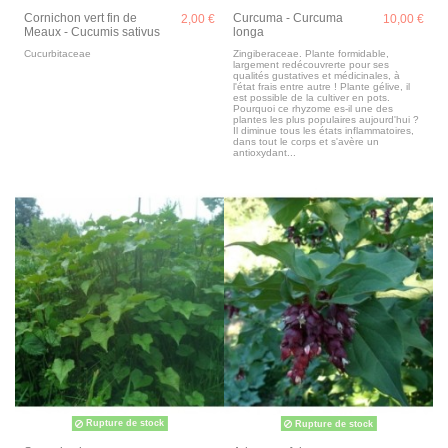
Cornichon vert fin de
Curcuma - Curcuma
2,00 €
10,00 €
Meaux - Cucumis sativus
longa
Cucurbitaceae
Zingiberaceae. Plante formidable,
largement redécouvrerte pour ses
qualités gustatives et médicinales, à
l'état frais entre autre ! Plante gélive, il
est possible de la cultiver en pots.
Pourquoi ce rhyzome es-il une des
plantes les plus populaires aujourd'hui ?
Il diminue tous les états inflammatoires,
dans tout le corps et s'avère un
antioxydant...
Rupture de stock
Rupture de stock