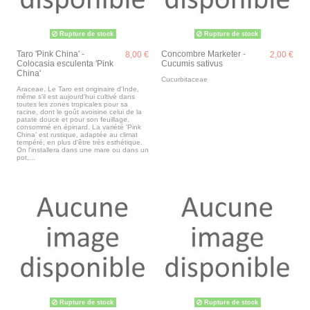
Rupture de stock
Rupture de stock
Taro 'Pink China' -
Concombre Marketer -
8,00 €
2,00 €
Colocasia esculenta 'Pink
Cucumis sativus
China'
Cucurbitaceae
Araceae. Le Taro est originaire d'Inde,
même s'il est aujourd'hui cultivé dans
toutes les zones tropicales pour sa
racine, dont le goût avoisine celui de la
patate douce et pour son feuillage,
consommé en épinard. La variété 'Pink
China' est rustique, adaptée au climat
tempéré, en plus d'être très esthétique.
On l'installera dans une mare ou dans un
pot,...
Rupture de stock
Rupture de stock