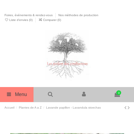
Foires, événements & rendez-vous
Nos méthodes de production
Liste d'envies (
0
)
Comparer (
0
)
0
Menu
Accueil
Plantes de A a Z
Lavande papillon - Lavandula stoechas