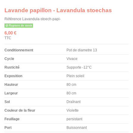
Lavande papillon - Lavandula stoechas
Référence
Lavandula-stoech-papi-
Rupture de stock
6,00 €
TTC
Conditionnement
Pot de diametre 13
Cycle
Vivace
Rusticité
Supporte -12°C
Exposition
Plein soleil
Hauteur
80 cm
Largeur
80 cm
Sol
Draînant
Couleur de la fleur
Violette
Feuillage
persistant
Port
Buissonnant